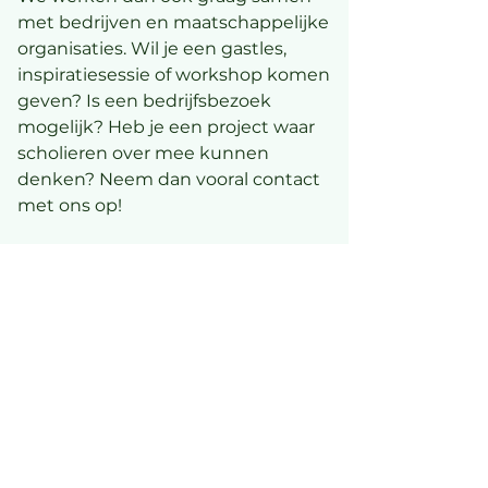
met bedrijven en maatschappelijke
organisaties. Wil je een gastles,
inspiratiesessie of workshop komen
geven? Is een bedrijfsbezoek
mogelijk? Heb je een project waar
scholieren over mee kunnen
denken? Neem dan vooral contact
met ons op!
Kan ik bij Bredagora komen
werken?
Mooi dat je interesse hebt. Houd
onze vacaturepagina, nieuwsbrief of
socials in de gaten om op de
hoogte te blijven van vacatures.
Naar verwachting zullen we in het
eerste kwartaal van 2026 vacatures