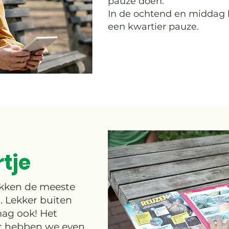
pauze doen.
In de ochtend en middag 
een kwartier pauze.
tje
pakken de meeste
j. Lekker buiten
ag ook! Het
uur hebben we even