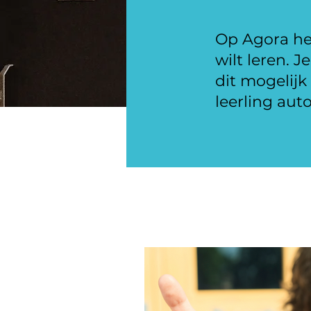
Op Agora heb
wilt leren. 
dit mogelij
leerling aut