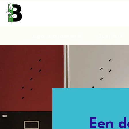
Agora onderwijs
Over ons
Een d