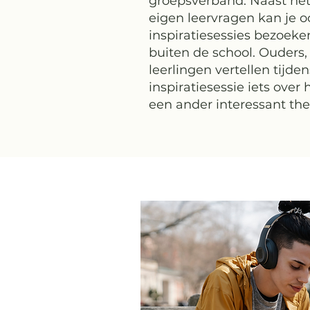
groepsverband. Naast het
eigen leervragen kan je o
inspiratiesessies bezoeke
buiten de school. Ouders,
leerlingen vertellen tijde
inspiratiesessie iets over
een ander interessant th