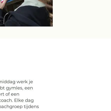
 middag werk je
ebt gymles, een
rt of een
oach. Elke dag
oachgroep tijdens