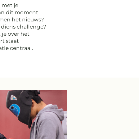
 met je
van dit moment
samen het nieuws?
 diens challenge?
 je over het
t staat
atie centraal.