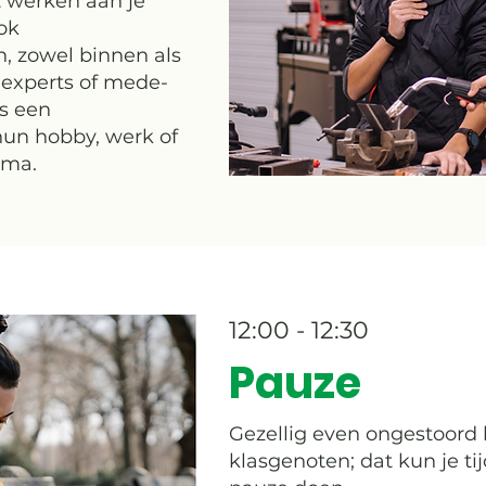
 werken aan je
ok
n, zowel binnen als
 experts of mede-
ns een
 hun hobby, werk of
ema.
12:00 - 12:30
Pauze
Gezellig even ongestoord 
klasgenoten; dat kun je ti