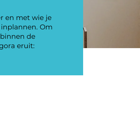
r en met wie je
f inplannen. Om
rbinnen de
ora eruit: