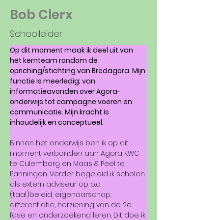
Bob Clerx
Schoolleider
Op dit moment maak ik deel uit van 
het kernteam rondom de 
opriching/stichting van Bredagora. Mijn 
functie is meerledig; van 
informatieavonden over Agora-
onderwijs tot campagne voeren en 
communicatie. Mijn kracht is 
inhoudelijk en conceptueel.
Binnen het onderwijs ben ik op dit 
moment verbonden aan Agora KWC 
te Culemborg en Maas & Peel te 
Panningen. Verder begeleid ik scholen 
als extern adviseur op o.a. 
(taal)beleid, eigenaarschap, 
differentiatie, herziening van de 2e 
fase en onderzoekend leren. Dit doe ik 