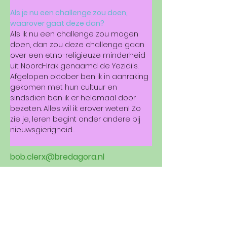
Als je nu een challenge zou doen, 
waarover gaat deze dan?
Als ik nu een challenge zou mogen 
doen, dan zou deze challenge gaan 
over een etno-religieuze minderheid 
uit Noord-Irak genaamd de Yezidi's. 
Afgelopen oktober ben ik in aanraking 
gekomen met hun cultuur en 
sindsdien ben ik er helemaal door 
bezeten. Alles wil ik erover weten! Zo 
zie je, leren begint onder andere bij 
nieuwsgierigheid…
bob.clerx@bredagora.nl